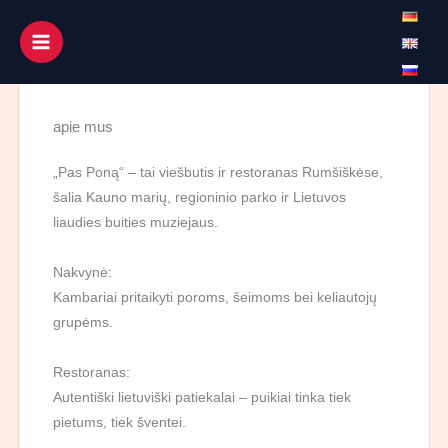
Pradžia
Pereiti
prie
turinio
apie mus
„Pas Poną“ – tai viešbutis ir restoranas
Rumšiškėse, šalia Kauno marių, regioninio parko
ir Lietuvos liaudies buities muziejaus.
Nakvynė:
Kambariai pritaikyti poroms, šeimoms bei
keliautojų grupėms.
Restoranas:
Autentiški lietuviški patiekalai – puikiai tinka tiek
pietums, tiek šventei.